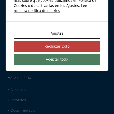
más sobre qué cookies utilizamos en Política de
Cookies o desactivarlas en los Ajustes.
Lee
DATOS DE CONTACTO
nuestra política de cookies
Calle Santa Engracia, 151 Bajo 28003 Madrid
Teléfono:
91 534 02 70
Fax:
91 534 04 54
Ajustes
Email:
consulta@abantos.es
Rechazar todo
ÚLTIMA DOCUMENTACIÓN
Aceptar todo
MAPA DEL SITIO
Nosotros
Servicios
Documentación