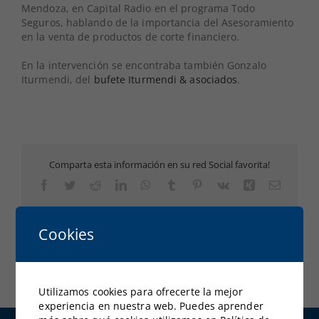
Mendoza, en Capital Radio en el programa Todo
Seguros, hablando de la importancia del Asesoramiento
en la venta de productos de corte financiero.
En la intervención se encontraba también Gonzalo
Iturmendi, del
bufete Iturmendi & asociados
.
Comparta esta información en su red Social favorita!
Facebook
Twitter
Reddit
LinkedIn
WhatsApp
Tumblr
Pinterest
Vk
Xing
Correo
electrón
Cookies
Utilizamos cookies para ofrecerte la mejor
experiencia en nuestra web. Puedes aprender