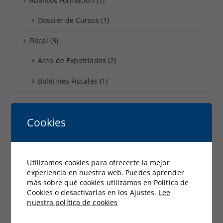
Abantos Formación (1)
Dossier de Cursos (1)
Fiscal (3)
Área de Expatriados (2)
Boletines Fiscales (1)
Documentación Reciente
Cookies
Directrices para la evaluación de los conocimientos y
competencias
Utilizamos cookies para ofrecerte la mejor
Dossier no Residentes
experiencia en nuestra web. Puedes aprender
más sobre qué cookies utilizamos en Política de
Problemática fiscal de los trabajadores expatriados
Cookies o desactivarlas en los Ajustes.
Lee
nuestra política de cookies
Dossier de Cursos