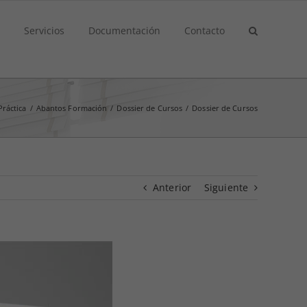
Servicios
Documentación
Contacto
Práctica
/
Abantos Formación
/
Dossier de Cursos
/
Dossier de Cursos
Anterior
Siguiente