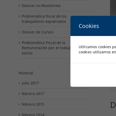
Dossier no Residentes
Problemática fiscal de los
trabajadores expatriados
Cookies
Dossier de Cursos
Problemática Fiscal de la
Utilizamos cookies p
Remuneración por el trabajo de los
cookies utilizamos en
socios
Historial
julio 2017
febrero 2017
D
febrero 2015
febrero 2014