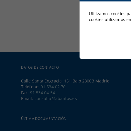
Utilizamos cookies p
cookies utilizamos en
DATOS DE CONTACTO
Calle Santa Engracia, 151 Bajo 28003 Madrid
Teléfono:
91 534 02 70
Fax:
91 534 04 54
Email:
consulta@abantos.es
ÚLTIMA DOCUMENTACIÓN