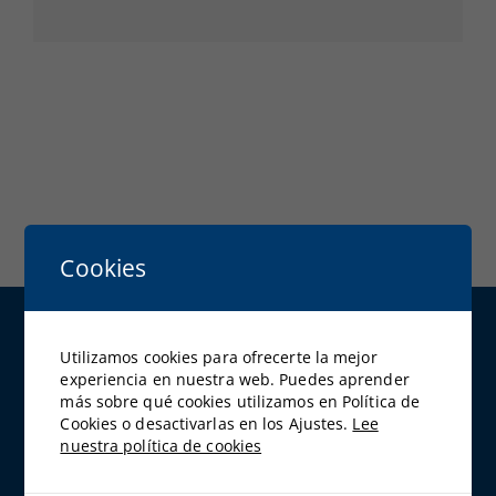
Cookies
DATOS DE CONTACTO
Utilizamos cookies para ofrecerte la mejor
experiencia en nuestra web. Puedes aprender
Calle Santa Engracia, 151 Bajo 28003 Madrid
más sobre qué cookies utilizamos en Política de
Teléfono:
91 534 02 70
Cookies o desactivarlas en los Ajustes.
Lee
Fax:
91 534 04 54
nuestra política de cookies
Email:
consulta@abantos.es